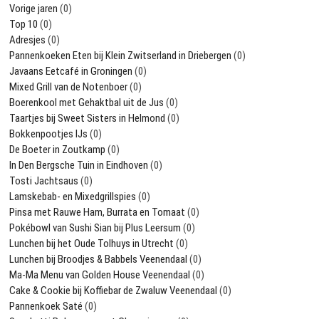
Vorige jaren
(0)
Top 10
(0)
Adresjes
(0)
Pannenkoeken Eten bij Klein Zwitserland in Driebergen
(0)
Javaans Eetcafé in Groningen
(0)
Mixed Grill van de Notenboer
(0)
Boerenkool met Gehaktbal uit de Jus
(0)
Taartjes bij Sweet Sisters in Helmond
(0)
Bokkenpootjes IJs
(0)
De Boeter in Zoutkamp
(0)
In Den Bergsche Tuin in Eindhoven
(0)
Tosti Jachtsaus
(0)
Lamskebab- en Mixedgrillspies
(0)
Pinsa met Rauwe Ham, Burrata en Tomaat
(0)
Pokébowl van Sushi Sian bij Plus Leersum
(0)
Lunchen bij het Oude Tolhuys in Utrecht
(0)
Lunchen bij Broodjes & Babbels Veenendaal
(0)
Ma-Ma Menu van Golden House Veenendaal
(0)
Cake & Cookie bij Koffiebar de Zwaluw Veenendaal
(0)
Pannenkoek Saté
(0)