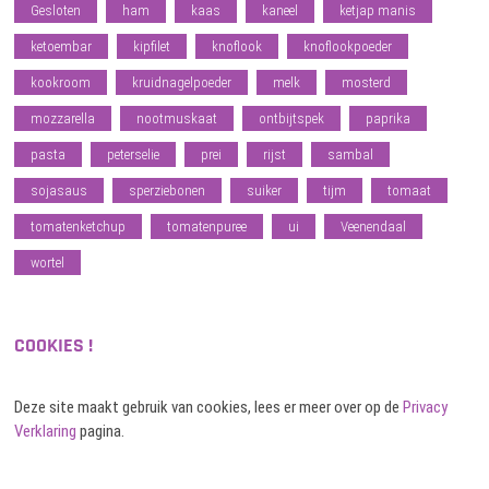
Gesloten
ham
kaas
kaneel
ketjap manis
ketoembar
kipfilet
knoflook
knoflookpoeder
kookroom
kruidnagelpoeder
melk
mosterd
mozzarella
nootmuskaat
ontbijtspek
paprika
pasta
peterselie
prei
rijst
sambal
sojasaus
sperziebonen
suiker
tijm
tomaat
tomatenketchup
tomatenpuree
ui
Veenendaal
wortel
COOKIES !
Deze site maakt gebruik van cookies, lees er meer over op de
Privacy
Verklaring
pagina.