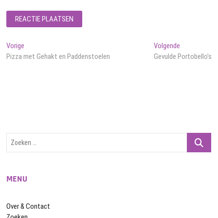
Bericht
Vorig
Volgend
Vorige
Volgende
bericht:
bericht:
Pizza met Gehakt en Paddenstoelen
Gevulde Portobello’s
navigatie
Zoeken
…
MENU
Over & Contact
Zoeken