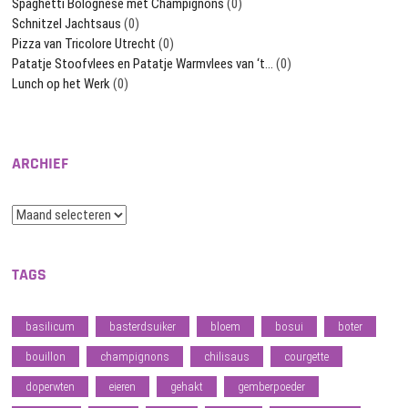
Spaghetti Bolognese met Champignons
(0)
Schnitzel Jachtsaus
(0)
Pizza van Tricolore Utrecht
(0)
Patatje Stoofvlees en Patatje Warmvlees van ‘t…
(0)
Lunch op het Werk
(0)
ARCHIEF
Archief
TAGS
basilicum
basterdsuiker
bloem
bosui
boter
bouillon
champignons
chilisaus
courgette
doperwten
eieren
gehakt
gemberpoeder