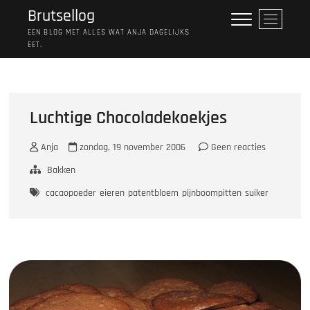
Ga
Brutsellog
M
naar
e
EEN BLOG MET ALLES WAT ANJA DAGELIJKS
de
EET.
n
inhoud
u
k
n
o
Luchtige Chocoladekoekjes
p
Anja
zondag, 19 november 2006
Geen reacties
Bakken
cacaopoeder
eieren
patentbloem
pijnboompitten
suiker