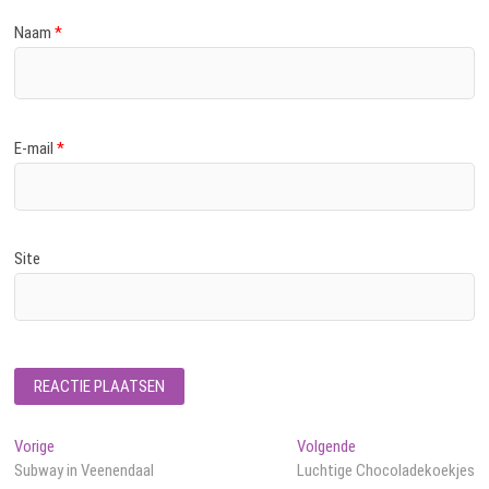
Naam
*
E-mail
*
Site
Bericht
Vorig
Volgend
Vorige
Volgende
bericht:
bericht:
Subway in Veenendaal
Luchtige Chocoladekoekjes
navigatie