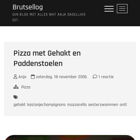
Ga
Brutsellog
M
naar
e
EEN BLOG MET ALLES WAT ANJA DAGELIJKS
de
EET.
n
inhoud
u
k
n
o
Pizza met Gehakt en
p
Paddenstoelen
Anja
zaterdag, 18 november 2006
1 reactie
Pizza
gehakt
kastanjechampignons
mozzarella
oesterzwammen
ontbijtspek