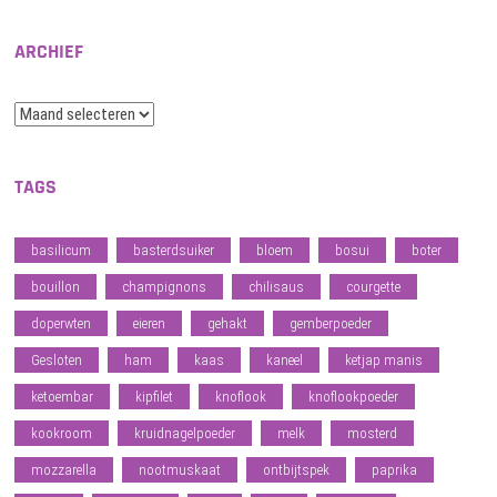
ARCHIEF
Archief
TAGS
basilicum
basterdsuiker
bloem
bosui
boter
bouillon
champignons
chilisaus
courgette
doperwten
eieren
gehakt
gemberpoeder
Gesloten
ham
kaas
kaneel
ketjap manis
ketoembar
kipfilet
knoflook
knoflookpoeder
kookroom
kruidnagelpoeder
melk
mosterd
mozzarella
nootmuskaat
ontbijtspek
paprika