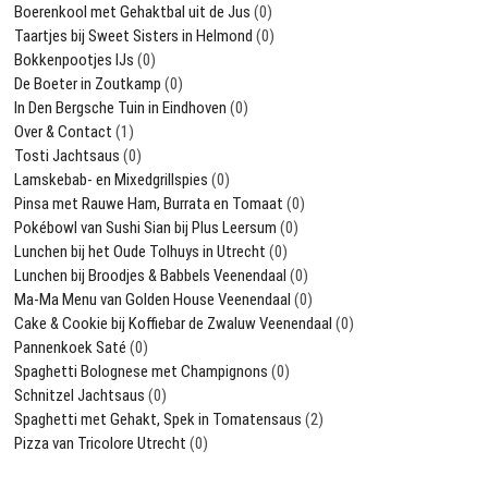
Boerenkool met Gehaktbal uit de Jus
(0)
Taartjes bij Sweet Sisters in Helmond
(0)
Bokkenpootjes IJs
(0)
De Boeter in Zoutkamp
(0)
In Den Bergsche Tuin in Eindhoven
(0)
Over & Contact
(1)
Tosti Jachtsaus
(0)
Lamskebab- en Mixedgrillspies
(0)
Pinsa met Rauwe Ham, Burrata en Tomaat
(0)
Pokébowl van Sushi Sian bij Plus Leersum
(0)
Lunchen bij het Oude Tolhuys in Utrecht
(0)
Lunchen bij Broodjes & Babbels Veenendaal
(0)
Ma-Ma Menu van Golden House Veenendaal
(0)
Cake & Cookie bij Koffiebar de Zwaluw Veenendaal
(0)
Pannenkoek Saté
(0)
Spaghetti Bolognese met Champignons
(0)
Schnitzel Jachtsaus
(0)
Spaghetti met Gehakt, Spek in Tomatensaus
(2)
Pizza van Tricolore Utrecht
(0)