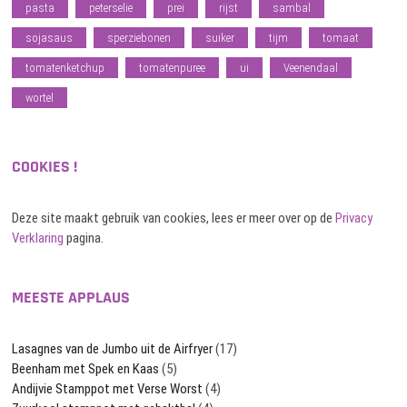
pasta
peterselie
prei
rijst
sambal
sojasaus
sperziebonen
suiker
tijm
tomaat
tomatenketchup
tomatenpuree
ui
Veenendaal
wortel
COOKIES !
Deze site maakt gebruik van cookies, lees er meer over op de
Privacy
Verklaring
pagina.
MEESTE APPLAUS
Lasagnes van de Jumbo uit de Airfryer
(17)
Beenham met Spek en Kaas
(5)
Andijvie Stamppot met Verse Worst
(4)