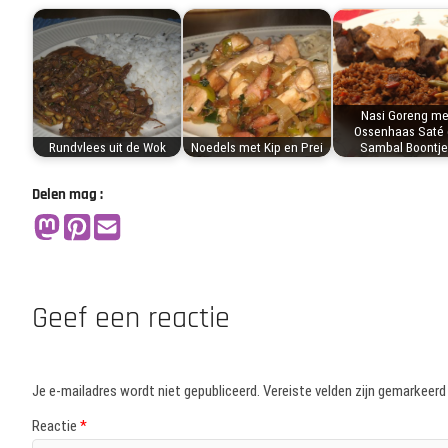
Nasi Goreng me
Ossenhaas Saté 
Rundvlees uit de Wok
Noedels met Kip en Prei
Sambal Boontje
Delen mag :
Geef een reactie
Je e-mailadres wordt niet gepubliceerd.
Vereiste velden zijn gemarkeer
Reactie
*