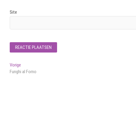
Site
Bericht
Vorig
Vorige
bericht:
Funghi al Forno
navigatie