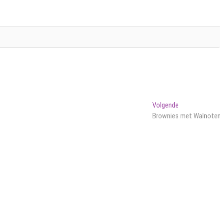
Volgend
Volgende
bericht:
Brownies met Walnote