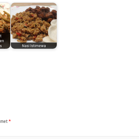
t
en
s
Nasi Istimewa
d met
*