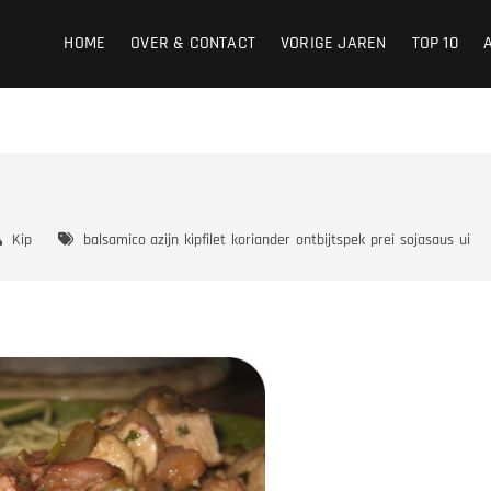
HOME
OVER & CONTACT
VORIGE JAREN
TOP 10
Kip
balsamico azijn
kipfilet
koriander
ontbijtspek
prei
sojasaus
ui