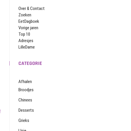
Over & Contact
Zoeken
EetDagboek
Vorige jaren
Top 10
Adresjes
LilleDame
CATEGORIE
Afhalen
Broodjes
Chinees
Desserts
0
Grieks
IJsje