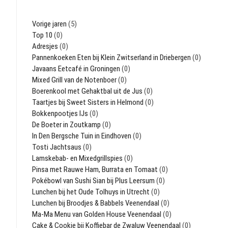
Vorige jaren
(5)
Top 10
(0)
Adresjes
(0)
Pannenkoeken Eten bij Klein Zwitserland in Driebergen
(0)
Javaans Eetcafé in Groningen
(0)
Mixed Grill van de Notenboer
(0)
Boerenkool met Gehaktbal uit de Jus
(0)
Taartjes bij Sweet Sisters in Helmond
(0)
Bokkenpootjes IJs
(0)
De Boeter in Zoutkamp
(0)
In Den Bergsche Tuin in Eindhoven
(0)
Tosti Jachtsaus
(0)
Lamskebab- en Mixedgrillspies
(0)
Pinsa met Rauwe Ham, Burrata en Tomaat
(0)
Pokébowl van Sushi Sian bij Plus Leersum
(0)
Lunchen bij het Oude Tolhuys in Utrecht
(0)
Lunchen bij Broodjes & Babbels Veenendaal
(0)
Ma-Ma Menu van Golden House Veenendaal
(0)
Cake & Cookie bij Koffiebar de Zwaluw Veenendaal
(0)