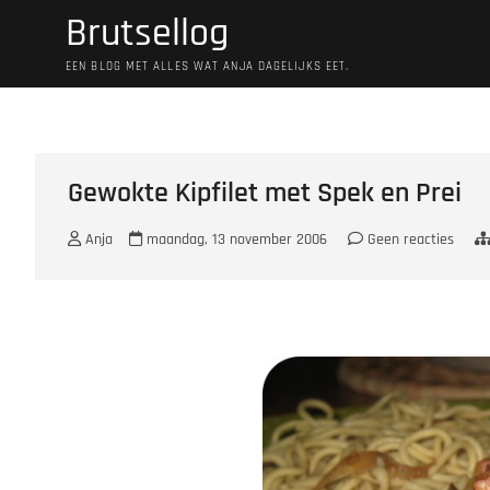
Ga
Brutsellog
naar
de
EEN BLOG MET ALLES WAT ANJA DAGELIJKS EET.
inhoud
Gewokte Kipfilet met Spek en Prei
Anja
maandag, 13 november 2006
Geen reacties