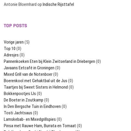
Antonie Bloemhard
op
Indische Rijsttafel
TOP POSTS
Vorige jaren
(5)
Top 10
(0)
Adresjes
(0)
Pannenkoeken Eten bij Klein Zwitserland in Driebergen
(0)
Javaans Eetcafé in Groningen
(0)
Mixed Grill van de Notenboer
(0)
Boerenkool met Gehaktbal uit de Jus
(0)
Taartjes bij Sweet Sisters in Helmond
(0)
Bokkenpootjes IJs
(0)
De Boeter in Zoutkamp
(0)
In Den Bergsche Tuin in Eindhoven
(0)
Tosti Jachtsaus
(0)
Lamskebab- en Mixedgrillspies
(0)
Pinsa met Rauwe Ham, Burrata en Tomaat
(0)