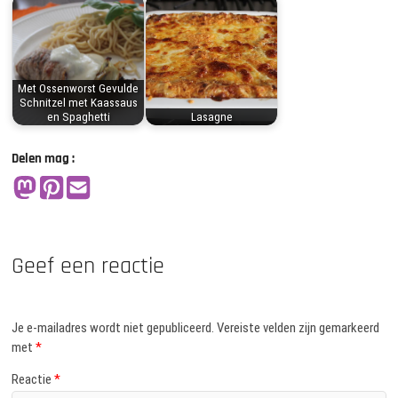
Met Ossenworst Gevulde
Schnitzel met Kaassaus
en Spaghetti
Lasagne
Delen mag :
Geef een reactie
Je e-mailadres wordt niet gepubliceerd.
Vereiste velden zijn gemarkeerd
met
*
Reactie
*