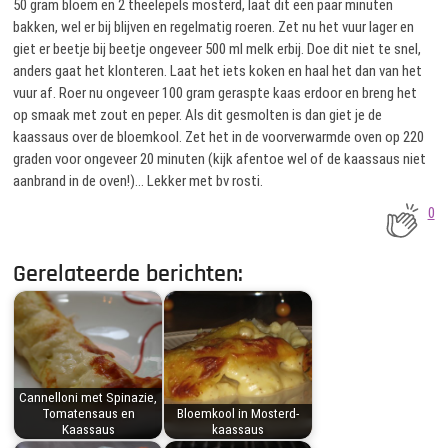
50 gram bloem en 2 theelepels mosterd, laat dit een paar minuten
bakken, wel er bij blijven en regelmatig roeren. Zet nu het vuur lager en
giet er beetje bij beetje ongeveer 500 ml melk erbij. Doe dit niet te snel,
anders gaat het klonteren. Laat het iets koken en haal het dan van het
vuur af. Roer nu ongeveer 100 gram geraspte kaas erdoor en breng het
op smaak met zout en peper. Als dit gesmolten is dan giet je de
kaassaus over de bloemkool. Zet het in de voorverwarmde oven op 220
graden voor ongeveer 20 minuten (kijk afentoe wel of de kaassaus niet
aanbrand in de oven!)… Lekker met bv rosti.
0
Gerelateerde berichten:
Cannelloni met Spinazie,
Tomatensaus en
Bloemkool in Mosterd-
Kaassaus
kaassaus