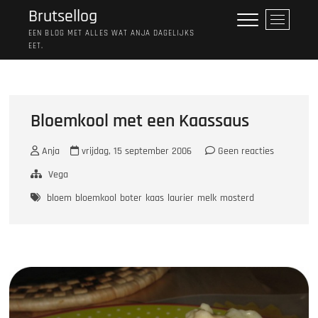
Ga
Brutsellog
M
naar
e
EEN BLOG MET ALLES WAT ANJA DAGELIJKS
de
EET.
n
inhoud
u
k
n
o
Bloemkool met een Kaassaus
p
Anja
vrijdag, 15 september 2006
Geen reacties
Vega
bloem
bloemkool
boter
kaas
laurier
melk
mosterd