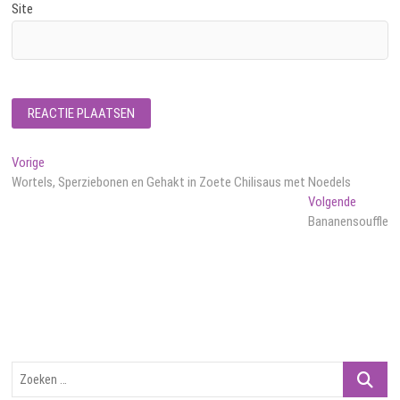
Site
Bericht
Vorig
Vorige
bericht:
Wortels, Sperziebonen en Gehakt in Zoete Chilisaus met Noedels
navigatie
Volgend
Volgende
bericht:
Bananensouffle
Zoeken
…