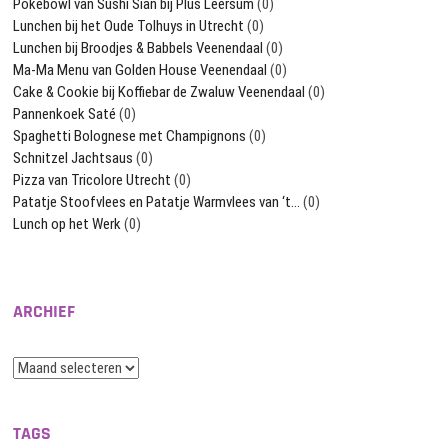
Pokébowl van Sushi Sian bij Plus Leersum
(0)
Lunchen bij het Oude Tolhuys in Utrecht
(0)
Lunchen bij Broodjes & Babbels Veenendaal
(0)
Ma-Ma Menu van Golden House Veenendaal
(0)
Cake & Cookie bij Koffiebar de Zwaluw Veenendaal
(0)
Pannenkoek Saté
(0)
Spaghetti Bolognese met Champignons
(0)
Schnitzel Jachtsaus
(0)
Pizza van Tricolore Utrecht
(0)
Patatje Stoofvlees en Patatje Warmvlees van ‘t…
(0)
Lunch op het Werk
(0)
ARCHIEF
Archief
TAGS