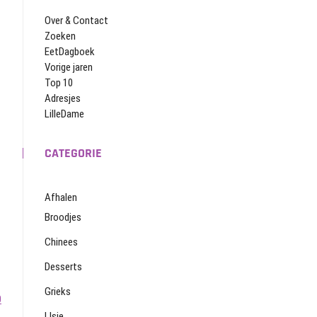
Over & Contact
Zoeken
EetDagboek
Vorige jaren
Top 10
Adresjes
LilleDame
CATEGORIE
Afhalen
Broodjes
Chinees
Desserts
Grieks
0
IJsje