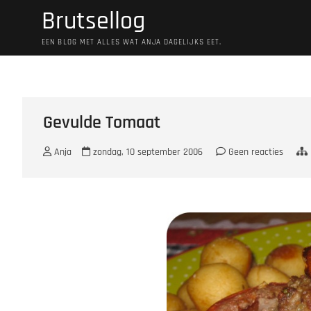
Ga
Brutsellog
naar
de
EEN BLOG MET ALLES WAT ANJA DAGELIJKS EET.
inhoud
Gevulde Tomaat
Anja
zondag, 10 september 2006
Geen reacties