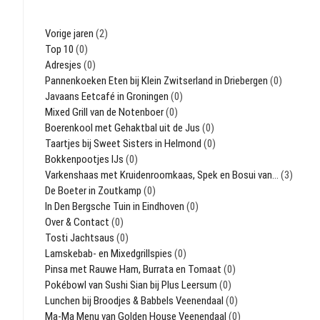
Vorige jaren
(2)
Top 10
(0)
Adresjes
(0)
Pannenkoeken Eten bij Klein Zwitserland in Driebergen
(0)
Javaans Eetcafé in Groningen
(0)
Mixed Grill van de Notenboer
(0)
Boerenkool met Gehaktbal uit de Jus
(0)
Taartjes bij Sweet Sisters in Helmond
(0)
Bokkenpootjes IJs
(0)
Varkenshaas met Kruidenroomkaas, Spek en Bosui van…
(3)
De Boeter in Zoutkamp
(0)
In Den Bergsche Tuin in Eindhoven
(0)
Over & Contact
(0)
Tosti Jachtsaus
(0)
Lamskebab- en Mixedgrillspies
(0)
Pinsa met Rauwe Ham, Burrata en Tomaat
(0)
Pokébowl van Sushi Sian bij Plus Leersum
(0)
Lunchen bij Broodjes & Babbels Veenendaal
(0)
Ma-Ma Menu van Golden House Veenendaal
(0)