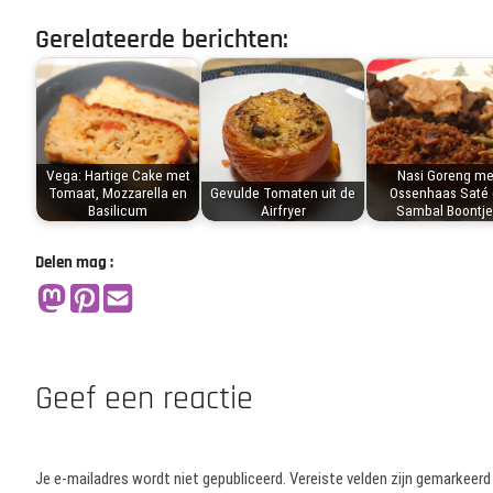
Gerelateerde berichten:
Vega: Hartige Cake met
Nasi Goreng me
Tomaat, Mozzarella en
Gevulde Tomaten uit de
Ossenhaas Saté 
Basilicum
Airfryer
Sambal Boontje
Delen mag :
Geef een reactie
Je e-mailadres wordt niet gepubliceerd.
Vereiste velden zijn gemarkeer