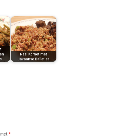
t
en
Nasi Kornet met
s
Javaanse Balletjes
d met
*