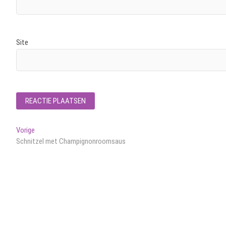
Site
Bericht
Vorig
Vorige
bericht:
Schnitzel met Champignonroomsaus
navigatie