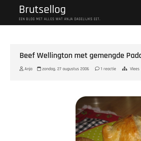
Ga
Brutsellog
naar
de
EEN BLOG MET ALLES WAT ANJA DAGELIJKS EET.
inhoud
Beef Wellington met gemengde Pad
Anja
zondag, 27 augustus 2006
1 reactie
Vlees