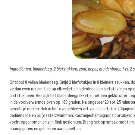
Ingrediënten: bladerdeeg, 2 biefstukken, zout, peper, kruidenboter, 1 ei, 
Ontdooi 8 vellen bladerdeeg. Snijd 2 biefstukjes in 8 kleinere stukken, 
ze dan even rusten. Leg op elk velletje bladerdeeg een biefstukje en op
biefstuk heen. Bestrijk het bladerdeegpakketje met een geklutst ei. Le
in de voorverwarmde oven op 180 graden. Na ongeveer 20 tot 25 minuten zi
gerechtje maken. Bak in het overgebleven vet van de biefstuk 2 fijngesne
paddenstoelen bij (oesterzwammen, kastanjechampignons,portabello e
vocht opgenomen en zijn flink geslonken. Breng het op smaak met tijm, 
champignons en gebakken aardappeltjes.