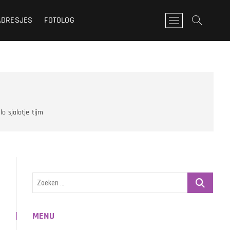
ADRESJES
FOTOLOG
M
e
n
u
k
n
o
p
lo
sjalotje
tijm
Zoeken
…
MENU