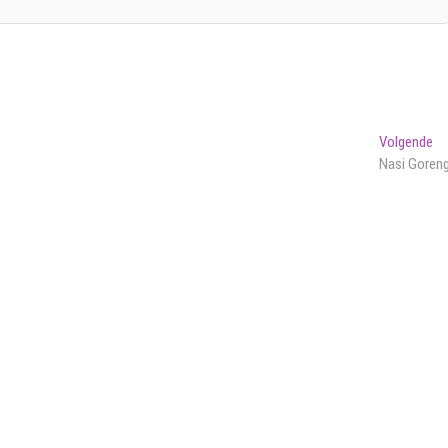
Vo
Volgende
be
Nasi Goren