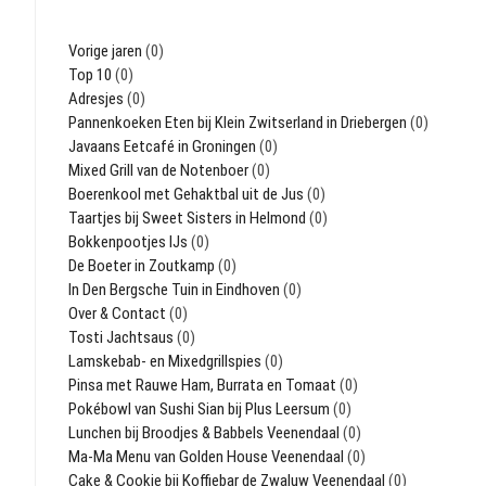
Vorige jaren
(0)
Top 10
(0)
Adresjes
(0)
Pannenkoeken Eten bij Klein Zwitserland in Driebergen
(0)
Javaans Eetcafé in Groningen
(0)
Mixed Grill van de Notenboer
(0)
Boerenkool met Gehaktbal uit de Jus
(0)
Taartjes bij Sweet Sisters in Helmond
(0)
Bokkenpootjes IJs
(0)
De Boeter in Zoutkamp
(0)
In Den Bergsche Tuin in Eindhoven
(0)
Over & Contact
(0)
Tosti Jachtsaus
(0)
Lamskebab- en Mixedgrillspies
(0)
Pinsa met Rauwe Ham, Burrata en Tomaat
(0)
Pokébowl van Sushi Sian bij Plus Leersum
(0)
Lunchen bij Broodjes & Babbels Veenendaal
(0)
Ma-Ma Menu van Golden House Veenendaal
(0)
Cake & Cookie bij Koffiebar de Zwaluw Veenendaal
(0)