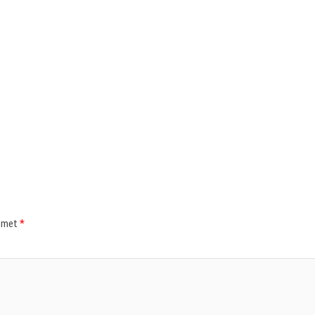
d met
*