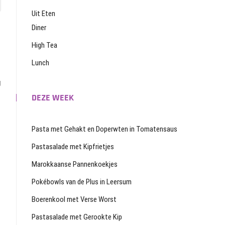
Uit Eten
Diner
High Tea
Lunch
lgend
richt:
g
DEZE WEEK
Pasta met Gehakt en Doperwten in Tomatensaus
Pastasalade met Kipfrietjes
Marokkaanse Pannenkoekjes
Pokébowls van de Plus in Leersum
Boerenkool met Verse Worst
Pastasalade met Gerookte Kip