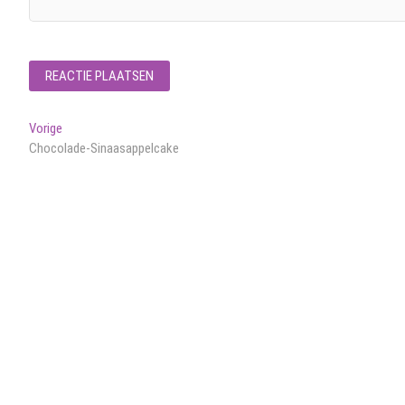
Bericht
Vorig
Vorige
bericht:
Chocolade-Sinaasappelcake
navigatie