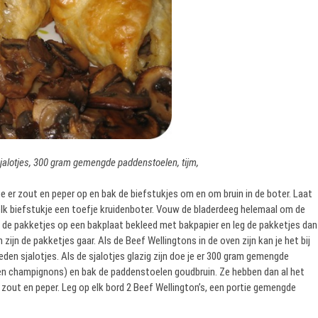
2 sjalotjes, 300 gram gemengde paddenstoelen, tijm,
doe er zout en peper op en bak de biefstukjes om en om bruin in de boter. Laat
 elk biefstukje een toefje kruidenboter. Vouw de bladerdeeg helemaal om de
g de pakketjes op een bakplaat bekleed met bakpapier en leg de pakketjes dan
jn de pakketjes gaar. Als de Beef Wellingtons in de oven zijn kan je het bij
den sjalotjes. Als de sjalotjes glazig zijn doe je er 300 gram gemengde
n champignons) en bak de paddenstoelen goudbruin. Ze hebben dan al het
zout en peper. Leg op elk bord 2 Beef Wellington’s, een portie gemengde