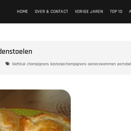
HOME
OVER & CONTACT
VORIGE JAREN
TOP 10
denstoelen
biefstuk
champignons
kastanjechampignons
oesterzwammen
portobel