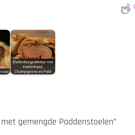
Bladerdeegpakketje met
Varkenhaas,
ciaal
Champignons en Paté
n met gemengde Paddenstoelen”