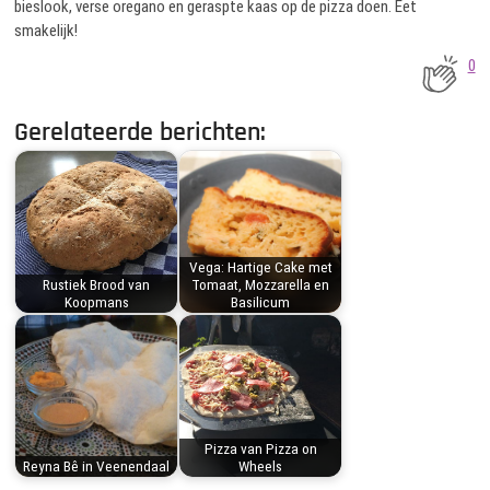
bieslook, verse oregano en geraspte kaas op de pizza doen. Eet
smakelijk!
0
Gerelateerde berichten:
Vega: Hartige Cake met
Rustiek Brood van
Tomaat, Mozzarella en
Koopmans
Basilicum
Pizza van Pizza on
Reyna Bê in Veenendaal
Wheels