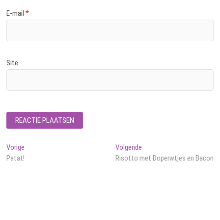
E-mail
*
Site
Bericht
Vorig
Volgend
Vorige
Volgende
bericht:
bericht:
Patat!
Risotto met Doperwtjes en Bacon
navigatie