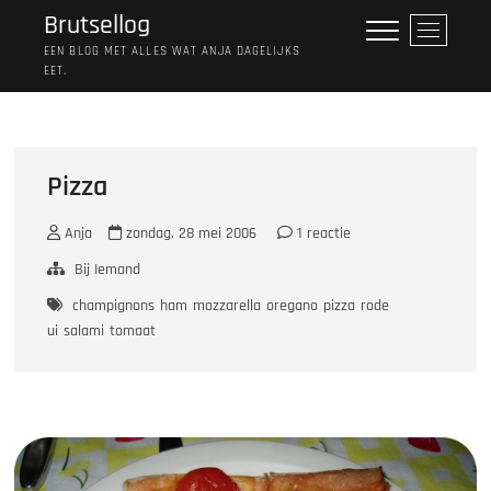
Ga
Brutsellog
M
naar
e
EEN BLOG MET ALLES WAT ANJA DAGELIJKS
de
EET.
n
inhoud
u
k
n
o
Pizza
p
Anja
zondag, 28 mei 2006
1 reactie
Bij Iemand
champignons
ham
mozzarella
oregano
pizza
rode
ui
salami
tomaat