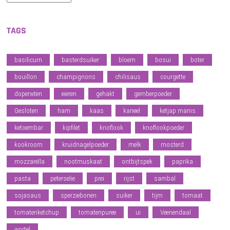
TAGS
basilicum
basterdsuiker
bloem
bosui
boter
bouillon
champignons
chilisaus
courgette
doperwten
eieren
gehakt
gemberpoeder
Gesloten
ham
kaas
kaneel
ketjap manis
ketoembar
kipfilet
knoflook
knoflookpoeder
kookroom
kruidnagelpoeder
melk
mosterd
mozzarella
nootmuskaat
ontbijtspek
paprika
pasta
peterselie
prei
rijst
sambal
sojasaus
sperziebonen
suiker
tijm
tomaat
tomatenketchup
tomatenpuree
ui
Veenendaal
wortel