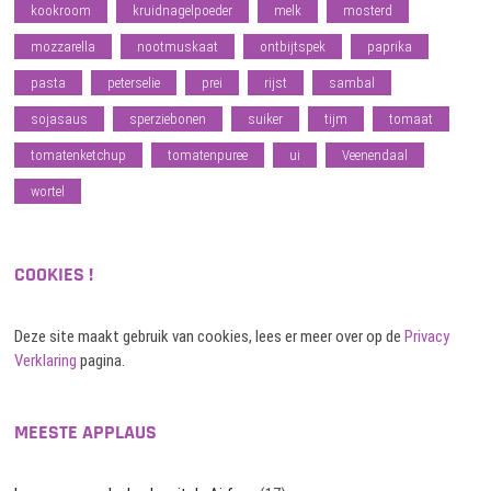
kookroom
kruidnagelpoeder
melk
mosterd
mozzarella
nootmuskaat
ontbijtspek
paprika
pasta
peterselie
prei
rijst
sambal
sojasaus
sperziebonen
suiker
tijm
tomaat
tomatenketchup
tomatenpuree
ui
Veenendaal
wortel
COOKIES !
Deze site maakt gebruik van cookies, lees er meer over op de
Privacy
Verklaring
pagina.
MEESTE APPLAUS