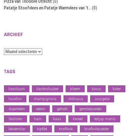
Pizza van Tricolore Utrecht
(0)
Patatje Stoofvlees en Patatje Warmvlees van ‘t…
(0)
ARCHIEF
Archief
TAGS
basilicum
basterdsuiker
bloem
bosui
boter
bouillon
champignons
chilisaus
courgette
doperwten
eieren
gehakt
gemberpoeder
Gesloten
ham
kaas
kaneel
ketjap manis
ketoembar
kipfilet
knoflook
knoflookpoeder