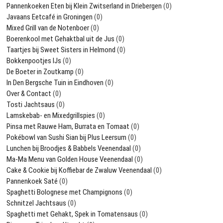
Pannenkoeken Eten bij Klein Zwitserland in Driebergen
(0)
Javaans Eetcafé in Groningen
(0)
Mixed Grill van de Notenboer
(0)
Boerenkool met Gehaktbal uit de Jus
(0)
Taartjes bij Sweet Sisters in Helmond
(0)
Bokkenpootjes IJs
(0)
De Boeter in Zoutkamp
(0)
In Den Bergsche Tuin in Eindhoven
(0)
Over & Contact
(0)
Tosti Jachtsaus
(0)
Lamskebab- en Mixedgrillspies
(0)
Pinsa met Rauwe Ham, Burrata en Tomaat
(0)
Pokébowl van Sushi Sian bij Plus Leersum
(0)
Lunchen bij Broodjes & Babbels Veenendaal
(0)
Ma-Ma Menu van Golden House Veenendaal
(0)
Cake & Cookie bij Koffiebar de Zwaluw Veenendaal
(0)
Pannenkoek Saté
(0)
Spaghetti Bolognese met Champignons
(0)
Schnitzel Jachtsaus
(0)
Spaghetti met Gehakt, Spek in Tomatensaus
(0)