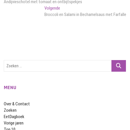
bericht:
Andijvieschotel met tomaat en ontbijtspekjes
navigatie
Volgend
Volgende
bericht:
Broccoli en Salami in Bechamelsaus met Farfalle
Zoeken
…
MENU
Over & Contact
Zoeken
EetDagboek
Vorige jaren
Top 10