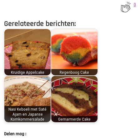
0
Gerelateerde berichten:
Kruidige Appelcake
Regenboog Cake
Nasi Keboeli met Saté
Ajam en Japanse
Komkommersalade
Gemarmerde Cake
Delen mag :