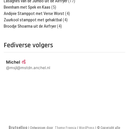
Lasagnes van de Jumbo uit de Airfryer
(17)
Beenham met Spek en Kaas
(5)
Andijvie Stamppot met Verse Worst
(4)
Zuurkool stamppot met gehaktbal
(4)
Broodje Shoarma uit de Airfryer
(4)
Fediverse volgers
Michel
@msjl@mstdn.anchel.nl
Brutsellog
| Ontworpen door:
Theme Freesia
|
WordPress
| © Copyright alle