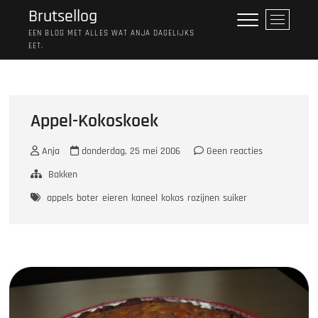
Ga
Brutsellog
M
naar
e
EEN BLOG MET ALLES WAT ANJA DAGELIJKS
de
EET.
n
inhoud
u
k
n
o
Appel-Kokoskoek
p
Anja
donderdag, 25 mei 2006
Geen reacties
Bakken
appels
boter
eieren
kaneel
kokos
rozijnen
suiker