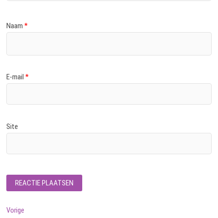
Naam
*
E-mail
*
Site
Bericht
Vorig
Vorige