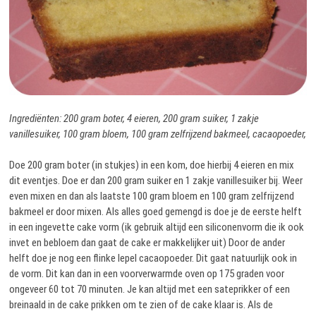
Ingrediënten: 200 gram boter, 4 eieren, 200 gram suiker, 1 zakje
vanillesuiker, 100 gram bloem, 100 gram zelfrijzend bakmeel, cacaopoeder,
Doe 200 gram boter (in stukjes) in een kom, doe hierbij 4 eieren en mix
dit eventjes. Doe er dan 200 gram suiker en 1 zakje vanillesuiker bij. Weer
even mixen en dan als laatste 100 gram bloem en 100 gram zelfrijzend
bakmeel er door mixen. Als alles goed gemengd is doe je de eerste helft
in een ingevette cake vorm (ik gebruik altijd een siliconenvorm die ik ook
invet en bebloem dan gaat de cake er makkelijker uit) Door de ander
helft doe je nog een flinke lepel cacaopoeder. Dit gaat natuurlijk ook in
de vorm. Dit kan dan in een voorverwarmde oven op 175 graden voor
ongeveer 60 tot 70 minuten. Je kan altijd met een sateprikker of een
breinaald in de cake prikken om te zien of de cake klaar is. Als de