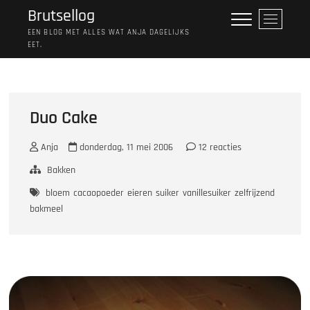
Ga
Brutsellog
M
naar
e
EEN BLOG MET ALLES WAT ANJA DAGELIJKS
de
EET.
n
inhoud
u
k
n
o
Duo Cake
p
Anja
donderdag, 11 mei 2006
12 reacties
Bakken
bloem
cacaopoeder
eieren
suiker
vanillesuiker
zelfrijzend
bakmeel