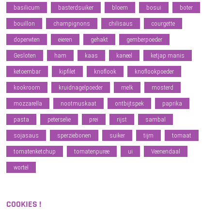
basilicum
basterdsuiker
bloem
bosui
boter
bouillon
champignons
chilisaus
courgette
doperwten
eieren
gehakt
gemberpoeder
Gesloten
ham
kaas
kaneel
ketjap manis
ketoembar
kipfilet
knoflook
knoflookpoeder
kookroom
kruidnagelpoeder
melk
mosterd
mozzarella
nootmuskaat
ontbijtspek
paprika
pasta
peterselie
prei
rijst
sambal
sojasaus
sperziebonen
suiker
tijm
tomaat
tomatenketchup
tomatenpuree
ui
Veenendaal
wortel
COOKIES !