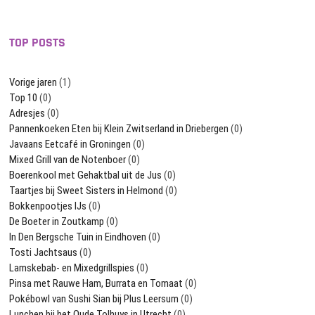
TOP POSTS
Vorige jaren
(1)
Top 10
(0)
Adresjes
(0)
Pannenkoeken Eten bij Klein Zwitserland in Driebergen
(0)
Javaans Eetcafé in Groningen
(0)
Mixed Grill van de Notenboer
(0)
Boerenkool met Gehaktbal uit de Jus
(0)
Taartjes bij Sweet Sisters in Helmond
(0)
Bokkenpootjes IJs
(0)
De Boeter in Zoutkamp
(0)
In Den Bergsche Tuin in Eindhoven
(0)
Tosti Jachtsaus
(0)
Lamskebab- en Mixedgrillspies
(0)
Pinsa met Rauwe Ham, Burrata en Tomaat
(0)
Pokébowl van Sushi Sian bij Plus Leersum
(0)
Lunchen bij het Oude Tolhuys in Utrecht
(0)