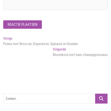
Bericht
Vorig
Vorige
bericht:
Penne met Broccoli, Doperwten, Spinazie en Kruiden
navigatie
Volgend
Volgende
bericht:
Bloemkool met ham-champignonsaus
Zoeken
…