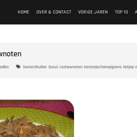
HOME
OVER & CONTACT
VORIGE JAREN
TOP 10
wnoten
odles
basterdsuiker
bosui
cashewnoten
kastanjechampignons
ketjap 