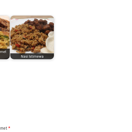
 met
Nasi Istimewa
d met
*