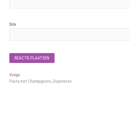
Site
Bericht
Vorig
Vorige
bericht:
Pasta met Champignons, Doperwten
navigatie