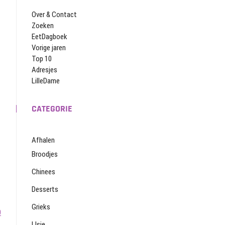
Over & Contact
Zoeken
EetDagboek
Vorige jaren
Top 10
Adresjes
LilleDame
CATEGORIE
Afhalen
Broodjes
Chinees
Desserts
Grieks
0
IJsje