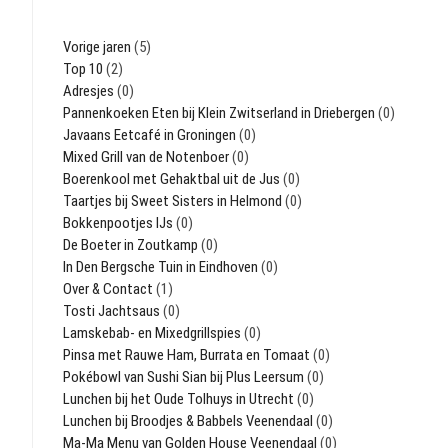
Vorige jaren
(5)
Top 10
(2)
Adresjes
(0)
Pannenkoeken Eten bij Klein Zwitserland in Driebergen
(0)
Javaans Eetcafé in Groningen
(0)
Mixed Grill van de Notenboer
(0)
Boerenkool met Gehaktbal uit de Jus
(0)
Taartjes bij Sweet Sisters in Helmond
(0)
Bokkenpootjes IJs
(0)
De Boeter in Zoutkamp
(0)
In Den Bergsche Tuin in Eindhoven
(0)
Over & Contact
(1)
Tosti Jachtsaus
(0)
Lamskebab- en Mixedgrillspies
(0)
Pinsa met Rauwe Ham, Burrata en Tomaat
(0)
Pokébowl van Sushi Sian bij Plus Leersum
(0)
Lunchen bij het Oude Tolhuys in Utrecht
(0)
Lunchen bij Broodjes & Babbels Veenendaal
(0)
Ma-Ma Menu van Golden House Veenendaal
(0)