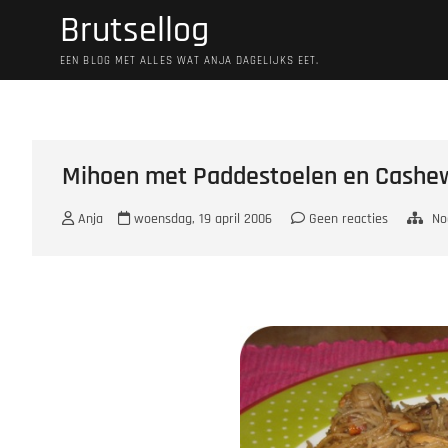
Ga
Brutsellog
naar
de
EEN BLOG MET ALLES WAT ANJA DAGELIJKS EET.
inhoud
Mihoen met Paddestoelen en Cashe
Anja
woensdag, 19 april 2006
Geen reacties
No