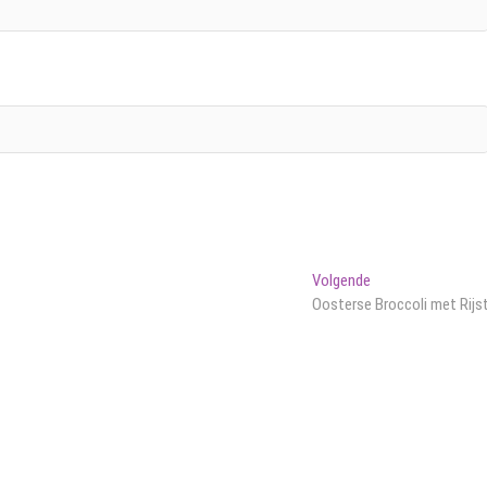
Volgend
Volgende
bericht:
Oosterse Broccoli met Rijs