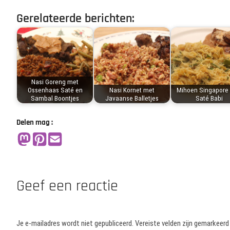
Gerelateerde berichten:
Nasi Goreng met
Ossenhaas Saté en
Nasi Kornet met
Mihoen Singapore
Sambal Boontjes
Javaanse Balletjes
Saté Babi
Delen mag :
Geef een reactie
Je e-mailadres wordt niet gepubliceerd.
Vereiste velden zijn gemarkeer