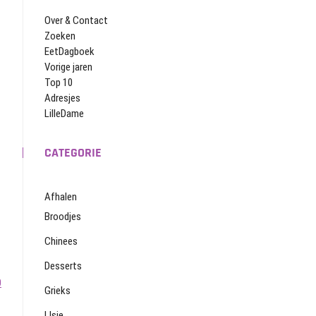
Over & Contact
Zoeken
EetDagboek
Vorige jaren
Top 10
Adresjes
LilleDame
CATEGORIE
Afhalen
Broodjes
Chinees
Desserts
0
Grieks
IJsje