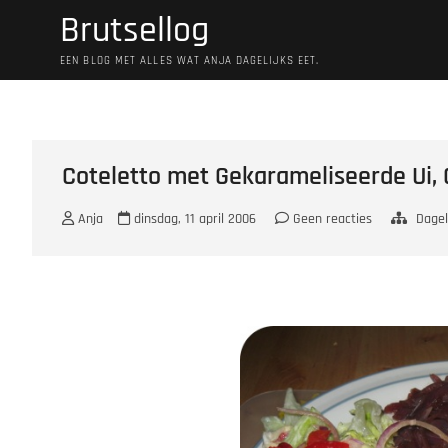
Ga
Brutsellog
naar
de
EEN BLOG MET ALLES WAT ANJA DAGELIJKS EET.
inhoud
Coteletto met Gekarameliseerde Ui,
Anja
dinsdag, 11 april 2006
Geen reacties
Dagel