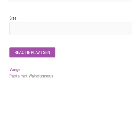
Site
Bericht
Vorig
Vorige
bericht:
Pasta met Walnotensaus
navigatie