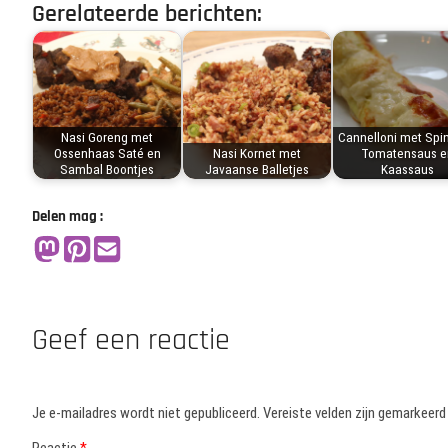
Gerelateerde berichten:
Nasi Goreng met
Cannelloni met Spin
Ossenhaas Saté en
Nasi Kornet met
Tomatensaus e
Sambal Boontjes
Javaanse Balletjes
Kaassaus
Delen mag :
Geef een reactie
Je e-mailadres wordt niet gepubliceerd.
Vereiste velden zijn gemarkeer