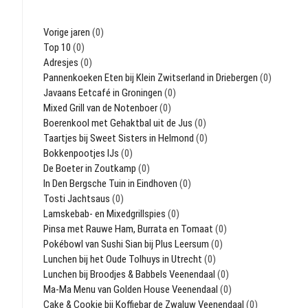
Vorige jaren
(0)
Top 10
(0)
Adresjes
(0)
Pannenkoeken Eten bij Klein Zwitserland in Driebergen
(0)
Javaans Eetcafé in Groningen
(0)
Mixed Grill van de Notenboer
(0)
Boerenkool met Gehaktbal uit de Jus
(0)
Taartjes bij Sweet Sisters in Helmond
(0)
Bokkenpootjes IJs
(0)
De Boeter in Zoutkamp
(0)
In Den Bergsche Tuin in Eindhoven
(0)
Tosti Jachtsaus
(0)
Lamskebab- en Mixedgrillspies
(0)
Pinsa met Rauwe Ham, Burrata en Tomaat
(0)
Pokébowl van Sushi Sian bij Plus Leersum
(0)
Lunchen bij het Oude Tolhuys in Utrecht
(0)
Lunchen bij Broodjes & Babbels Veenendaal
(0)
Ma-Ma Menu van Golden House Veenendaal
(0)
Cake & Cookie bij Koffiebar de Zwaluw Veenendaal
(0)