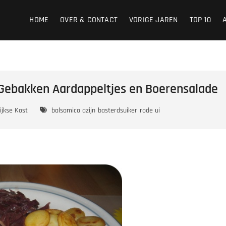
HOME
OVER & CONTACT
VORIGE JAREN
TOP 10
 Gebakken Aardappeltjes en Boerensalade
ijkse Kost
balsamico azijn
basterdsuiker
rode ui