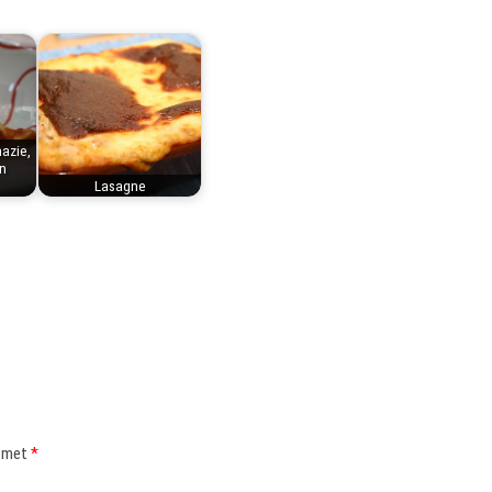
azie,
n
Lasagne
d met
*