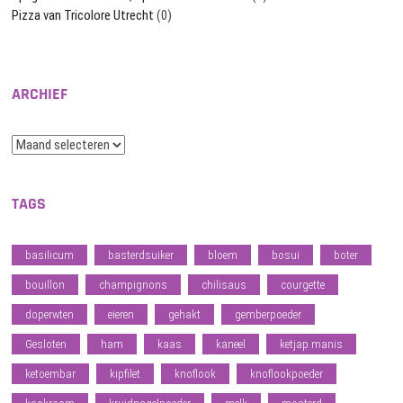
Pizza van Tricolore Utrecht
(0)
ARCHIEF
Archief
TAGS
basilicum
basterdsuiker
bloem
bosui
boter
bouillon
champignons
chilisaus
courgette
doperwten
eieren
gehakt
gemberpoeder
Gesloten
ham
kaas
kaneel
ketjap manis
ketoembar
kipfilet
knoflook
knoflookpoeder