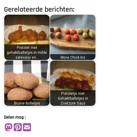
Gerelateerde berichten:
Pistolet met
gehaktballetjes in milde
satesaus en…
Mora Chick-Ins
Pistoletje met
Gehaktballetjes in
Bruine Bolletjes
Zoetzure Saus
Delen mag :