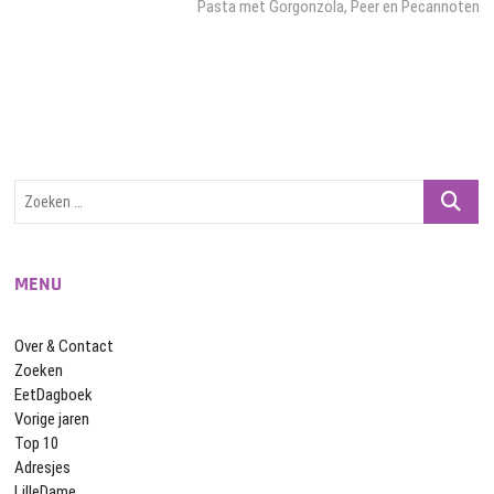
bericht:
Pasta met Gorgonzola, Peer en Pecannoten
Zoeken
…
MENU
Over & Contact
Zoeken
EetDagboek
Vorige jaren
Top 10
Adresjes
LilleDame