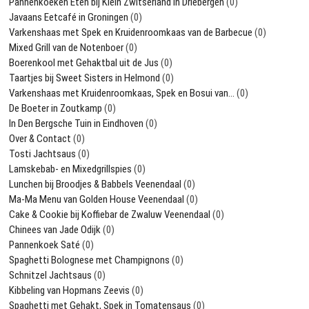
Pannenkoeken Eten bij Klein Zwitserland in Driebergen
(0)
Javaans Eetcafé in Groningen
(0)
Varkenshaas met Spek en Kruidenroomkaas van de Barbecue
(0)
Mixed Grill van de Notenboer
(0)
Boerenkool met Gehaktbal uit de Jus
(0)
Taartjes bij Sweet Sisters in Helmond
(0)
Varkenshaas met Kruidenroomkaas, Spek en Bosui van…
(0)
De Boeter in Zoutkamp
(0)
In Den Bergsche Tuin in Eindhoven
(0)
Over & Contact
(0)
Tosti Jachtsaus
(0)
Lamskebab- en Mixedgrillspies
(0)
Lunchen bij Broodjes & Babbels Veenendaal
(0)
Ma-Ma Menu van Golden House Veenendaal
(0)
Cake & Cookie bij Koffiebar de Zwaluw Veenendaal
(0)
Chinees van Jade Odijk
(0)
Pannenkoek Saté
(0)
Spaghetti Bolognese met Champignons
(0)
Schnitzel Jachtsaus
(0)
Kibbeling van Hopmans Zeevis
(0)
Spaghetti met Gehakt, Spek in Tomatensaus
(0)