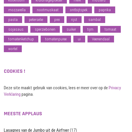
kookroom
kruidnagelpoeder
melk
mosterd
mozzarella
nootmuskaat
ontbijtspek
paprika
pasta
peterselie
prei
rijst
sambal
sojasaus
sperziebonen
suiker
tijm
tomaat
tomatenketchup
tomatenpuree
ui
Veenendaal
wortel
COOKIES !
Deze site maakt gebruik van cookies, lees er meer over op de
Privacy
Verklaring
pagina.
MEESTE APPLAUS
Lasagnes van de Jumbo uit de Airfryer
(17)