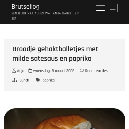
Ga
Brutsellog
M
naar
e
EEN BLOG MET ALLES WAT ANJA DAGELIJKS
de
EET.
n
inhoud
u
k
n
o
Broodje gehaktballetjes met
p
milde satesaus en paprika
Anja
woensdag, 8 maart 2006
Geen reacties
Lunch
paprika