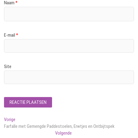
Naam
*
E-mail
*
Site
Bericht
Vorig
Vorige
bericht:
Farfalle met Gemengde Paddestoelen, Erwtjes en Ontbijtspek
navigatie
Volgend
Volgende