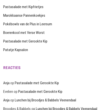
Pastasalade met Kipfrietjes
Marokkaanse Pannenkoekjes
Pokébowls van de Plus in Leersum
Boerenkool met Verse Worst
Pastasalade met Gerookte Kip
Patatje Kapsalon
REACTIES
Anja
op
Pastasalade met Gerookte Kip
Evelien
op
Pastasalade met Gerookte Kip
Anja
op
Lunchen bij Broodjes & Babbels Veenendaal
Broodjes & Babbels
op
Lunchen bij Broodjes & Babbels Veenendaal