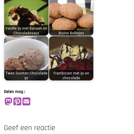
Vanille ijs met Banaan en
Chocoladesaus
Bruine Bolletjes
Twee Soorten Chocolade
Frambozen met ijs en
ijs
chocolade
Delen mag :
Geef een reactie