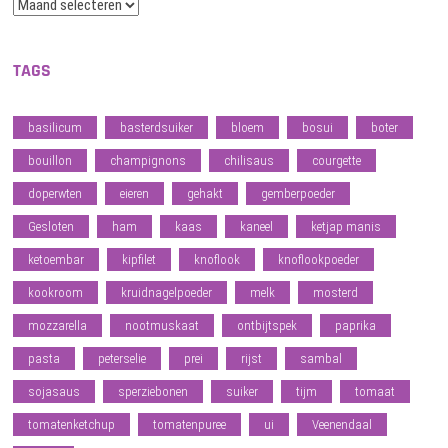
Archief
TAGS
basilicum
basterdsuiker
bloem
bosui
boter
bouillon
champignons
chilisaus
courgette
doperwten
eieren
gehakt
gemberpoeder
Gesloten
ham
kaas
kaneel
ketjap manis
ketoembar
kipfilet
knoflook
knoflookpoeder
kookroom
kruidnagelpoeder
melk
mosterd
mozzarella
nootmuskaat
ontbijtspek
paprika
pasta
peterselie
prei
rijst
sambal
sojasaus
sperziebonen
suiker
tijm
tomaat
tomatenketchup
tomatenpuree
ui
Veenendaal