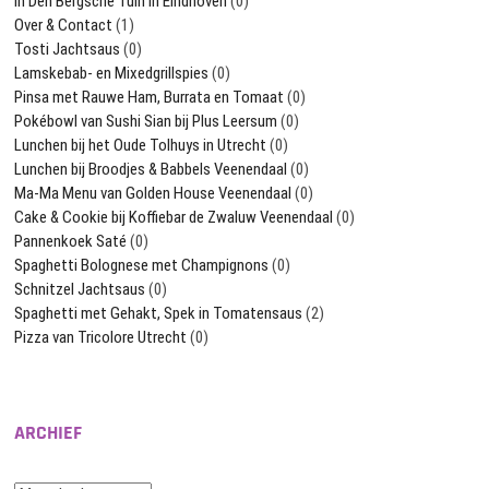
In Den Bergsche Tuin in Eindhoven
(0)
Over & Contact
(1)
Tosti Jachtsaus
(0)
Lamskebab- en Mixedgrillspies
(0)
Pinsa met Rauwe Ham, Burrata en Tomaat
(0)
Pokébowl van Sushi Sian bij Plus Leersum
(0)
Lunchen bij het Oude Tolhuys in Utrecht
(0)
Lunchen bij Broodjes & Babbels Veenendaal
(0)
Ma-Ma Menu van Golden House Veenendaal
(0)
Cake & Cookie bij Koffiebar de Zwaluw Veenendaal
(0)
Pannenkoek Saté
(0)
Spaghetti Bolognese met Champignons
(0)
Schnitzel Jachtsaus
(0)
Spaghetti met Gehakt, Spek in Tomatensaus
(2)
Pizza van Tricolore Utrecht
(0)
ARCHIEF