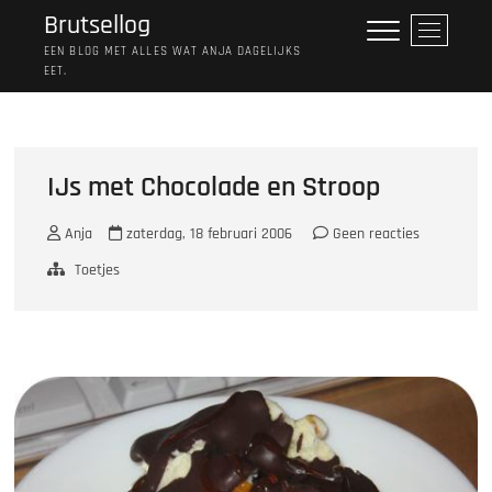
Ga
Brutsellog
M
naar
e
EEN BLOG MET ALLES WAT ANJA DAGELIJKS
de
EET.
n
inhoud
u
k
n
o
IJs met Chocolade en Stroop
p
Anja
zaterdag, 18 februari 2006
Geen reacties
Toetjes