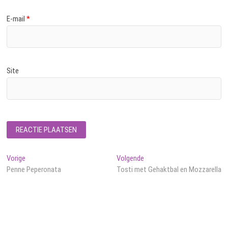
E-mail
*
Site
Bericht
Vorig
Volgend
Vorige
Volgende
bericht:
bericht:
Penne Peperonata
Tosti met Gehaktbal en Mozzarella
navigatie