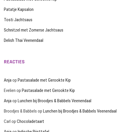
Patatje Kapsalon
Tosti Jachtsaus
Schnitzel met Zomerse Jachtsaus
Delish Thai Veenendaal
REACTIES
Anja
op
Pastasalade met Gerookte Kip
Evelien
op
Pastasalade met Gerookte Kip
Anja
op
Lunchen bij Broodjes & Babbels Veenendaal
Broodjes & Babbels
op
Lunchen bij Broodjes & Babbels Veenendaal
Carl
op
Chocoladetaart
Anja
op
Indische Rijsttafel