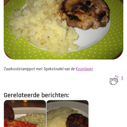
Zuurkoolstamppot met Spekstrudel van de
Keurslager
.
0
Gerelateerde berichten: