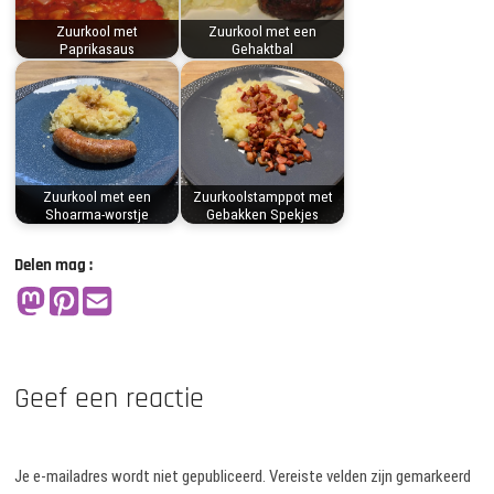
Zuurkool met
Zuurkool met een
Paprikasaus
Gehaktbal
Zuurkool met een
Zuurkoolstamppot met
Shoarma-worstje
Gebakken Spekjes
Delen mag :
Geef een reactie
Je e-mailadres wordt niet gepubliceerd.
Vereiste velden zijn gemarkeerd