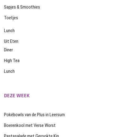
Sapjes & Smoothies
Toetjes
Lunch
Uit Eten
Diner
High Tea
Lunch
DEZE WEEK
Pokébowls van de Plus in Leersum
Boerenkool met Verse Worst
Pastasalade met Gerookte Kip