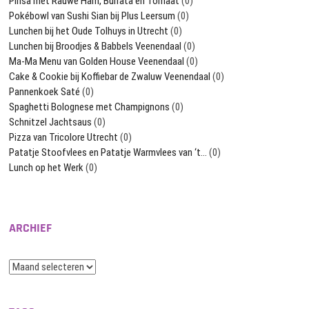
Pinsa met Rauwe Ham, Burrata en Tomaat
(0)
Pokébowl van Sushi Sian bij Plus Leersum
(0)
Lunchen bij het Oude Tolhuys in Utrecht
(0)
Lunchen bij Broodjes & Babbels Veenendaal
(0)
Ma-Ma Menu van Golden House Veenendaal
(0)
Cake & Cookie bij Koffiebar de Zwaluw Veenendaal
(0)
Pannenkoek Saté
(0)
Spaghetti Bolognese met Champignons
(0)
Schnitzel Jachtsaus
(0)
Pizza van Tricolore Utrecht
(0)
Patatje Stoofvlees en Patatje Warmvlees van ‘t…
(0)
Lunch op het Werk
(0)
ARCHIEF
Archief