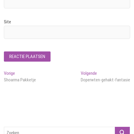
Site
Bericht
Vorig
Volgend
Vorige
Volgende
bericht:
bericht:
Shoarma Pakketje
Doperwten-gehakt-fantasie
navigatie
Zoeken