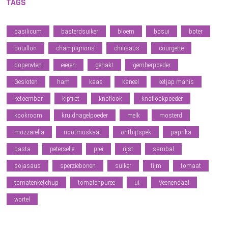
TAGS
basilicum
basterdsuiker
bloem
bosui
boter
bouillon
champignons
chilisaus
courgette
doperwten
eieren
gehakt
gemberpoeder
Gesloten
ham
kaas
kaneel
ketjap manis
ketoembar
kipfilet
knoflook
knoflookpoeder
kookroom
kruidnagelpoeder
melk
mosterd
mozzarella
nootmuskaat
ontbijtspek
paprika
pasta
peterselie
prei
rijst
sambal
sojasaus
sperziebonen
suiker
tijm
tomaat
tomatenketchup
tomatenpuree
ui
Veenendaal
wortel