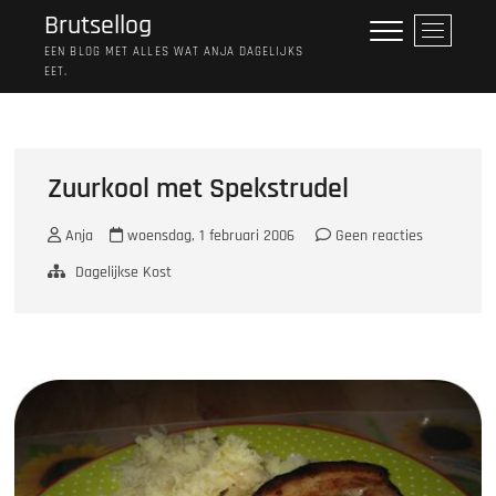
Ga
Brutsellog
M
naar
e
EEN BLOG MET ALLES WAT ANJA DAGELIJKS
de
EET.
n
inhoud
u
k
n
o
Zuurkool met Spekstrudel
p
Anja
woensdag, 1 februari 2006
Geen reacties
Dagelijkse Kost