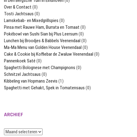
In Den Bergsche Tuin in Eindhoven
(0)
Over & Contact
(0)
Tosti Jachtsaus
(0)
Lamskebab- en Mixedgrillspies
(0)
Pinsa met Rauwe Ham, Burrata en Tomaat
(0)
Pokébowl van Sushi Sian bij Plus Leersum
(0)
Lunchen bij Broodjes & Babbels Veenendaal
(0)
Ma-Ma Menu van Golden House Veenendaal
(0)
Cake & Cookie bij Koffiebar de Zwaluw Veenendaal
(0)
Pannenkoek Saté
(0)
Spaghetti Bolognese met Champignons
(0)
Schnitzel Jachtsaus
(0)
Kibbeling van Hopmans Zeevis
(1)
Spaghetti met Gehakt, Spek in Tomatensaus
(0)
ARCHIEF
Archief