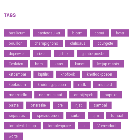
TAGS
basilicum
basterdsuiker
bloem
bosui
boter
bouillon
champignons
chilisaus
courgette
doperwten
eieren
gehakt
gemberpoeder
Gesloten
ham
kaas
kaneel
ketjap manis
ketoembar
kipfilet
knoflook
knoflookpoeder
kookroom
kruidnagelpoeder
melk
mosterd
mozzarella
nootmuskaat
ontbijtspek
paprika
pasta
peterselie
prei
rijst
sambal
sojasaus
sperziebonen
suiker
tijm
tomaat
tomatenketchup
tomatenpuree
ui
Veenendaal
wortel