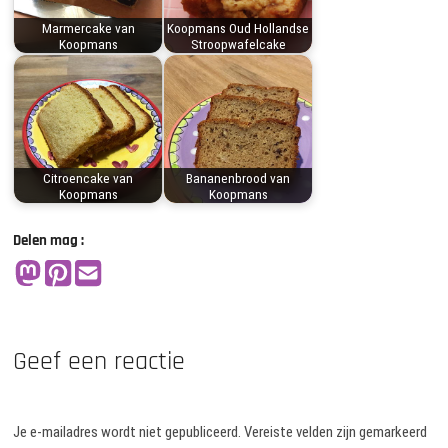
Marmercake van
Koopmans Oud Hollandse
Koopmans
Stroopwafelcake
Citroencake van
Bananenbrood van
Koopmans
Koopmans
Delen mag :
Geef een reactie
Je e-mailadres wordt niet gepubliceerd.
Vereiste velden zijn gemarkeerd