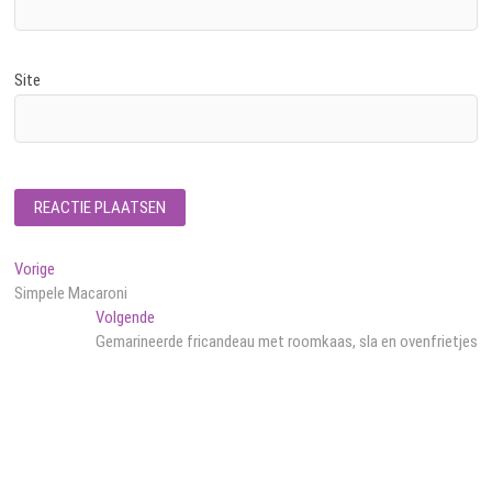
Site
Bericht
Vorig
Vorige
bericht:
Simpele Macaroni
navigatie
Volgend
Volgende
bericht:
Gemarineerde fricandeau met roomkaas, sla en ovenfrietjes