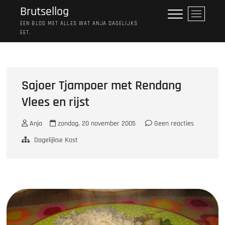
Ga
Brutsellog
M
naar
e
EEN BLOG MET ALLES WAT ANJA DAGELIJKS
de
EET.
n
inhoud
u
k
n
o
Sajoer Tjampoer met Rendang
p
Vlees en rijst
Anja
zondag, 20 november 2005
Geen reacties
Dagelijkse Kost