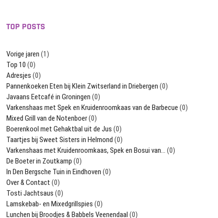
TOP POSTS
Vorige jaren
(1)
Top 10
(0)
Adresjes
(0)
Pannenkoeken Eten bij Klein Zwitserland in Driebergen
(0)
Javaans Eetcafé in Groningen
(0)
Varkenshaas met Spek en Kruidenroomkaas van de Barbecue
(0)
Mixed Grill van de Notenboer
(0)
Boerenkool met Gehaktbal uit de Jus
(0)
Taartjes bij Sweet Sisters in Helmond
(0)
Varkenshaas met Kruidenroomkaas, Spek en Bosui van…
(0)
De Boeter in Zoutkamp
(0)
In Den Bergsche Tuin in Eindhoven
(0)
Over & Contact
(0)
Tosti Jachtsaus
(0)
Lamskebab- en Mixedgrillspies
(0)
Lunchen bij Broodjes & Babbels Veenendaal
(0)