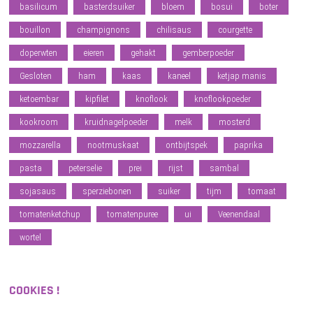
basilicum
basterdsuiker
bloem
bosui
boter
bouillon
champignons
chilisaus
courgette
doperwten
eieren
gehakt
gemberpoeder
Gesloten
ham
kaas
kaneel
ketjap manis
ketoembar
kipfilet
knoflook
knoflookpoeder
kookroom
kruidnagelpoeder
melk
mosterd
mozzarella
nootmuskaat
ontbijtspek
paprika
pasta
peterselie
prei
rijst
sambal
sojasaus
sperziebonen
suiker
tijm
tomaat
tomatenketchup
tomatenpuree
ui
Veenendaal
wortel
COOKIES !