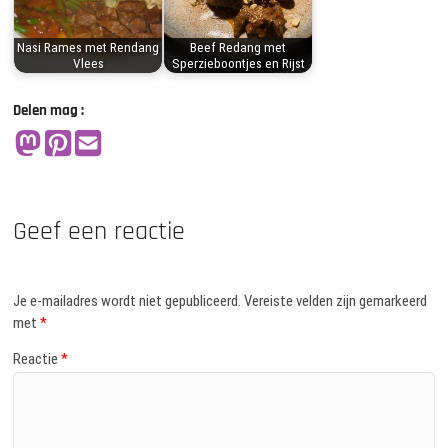
Nasi Rames met Rendang
Beef Redang met
Vlees
Sperzieboontjes en Rijst
Delen mag :
Geef een reactie
Je e-mailadres wordt niet gepubliceerd.
Vereiste velden zijn gemarkeerd
met
*
Reactie
*