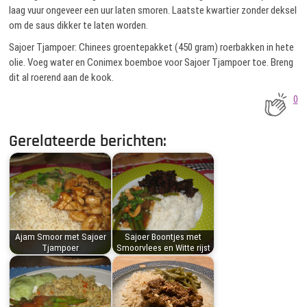
laag vuur ongeveer een uur laten smoren. Laatste kwartier zonder deksel
om de saus dikker te laten worden.
Sajoer Tjampoer: Chinees groentepakket (450 gram) roerbakken in hete
olie. Voeg water en Conimex boemboe voor Sajoer Tjampoer toe. Breng
dit al roerend aan de kook.
0
Gerelateerde berichten:
Ajam Smoor met Sajoer
Sajoer Boontjes met
Tjampoer
Smoorvlees en Witte rijst