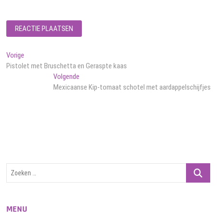
Bericht
Vorig
Vorige
bericht:
Pistolet met Bruschetta en Geraspte kaas
navigatie
Volgend
Volgende
bericht:
Mexicaanse Kip-tomaat schotel met aardappelschijfjes
Zoeken
…
MENU