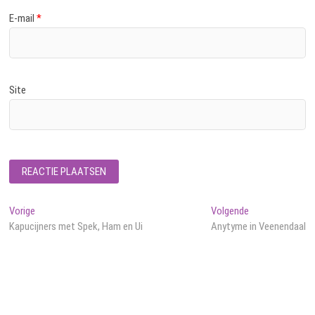
E-mail
*
Site
Bericht
Vorig
Volgend
Vorige
Volgende
bericht:
bericht:
Kapucijners met Spek, Ham en Ui
Anytyme in Veenendaal
navigatie