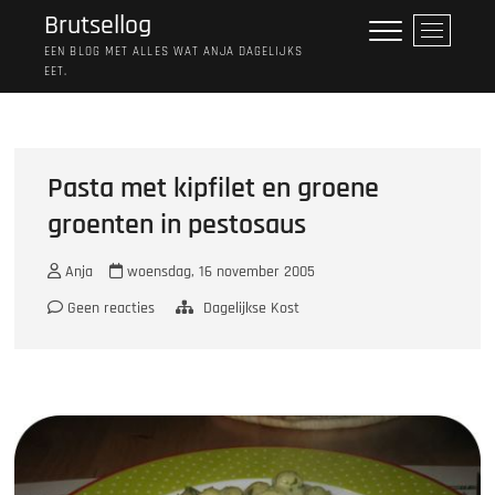
Ga
Brutsellog
M
naar
e
EEN BLOG MET ALLES WAT ANJA DAGELIJKS
de
EET.
n
inhoud
u
k
n
o
Pasta met kipfilet en groene
p
groenten in pestosaus
Anja
woensdag, 16 november 2005
Geen reacties
Dagelijkse Kost