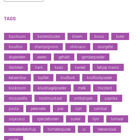
TAGS
basilicum
basterdsuiker
bloem
bosui
boter
bouillon
champignons
chilisaus
courgette
doperwten
eieren
gehakt
gemberpoeder
Gesloten
ham
kaas
kaneel
ketjap manis
ketoembar
kipfilet
knoflook
knoflookpoeder
kookroom
kruidnagelpoeder
melk
mosterd
mozzarella
nootmuskaat
ontbijtspek
paprika
pasta
peterselie
prei
rijst
sambal
sojasaus
sperziebonen
suiker
tijm
tomaat
tomatenketchup
tomatenpuree
ui
Veenendaal
wortel