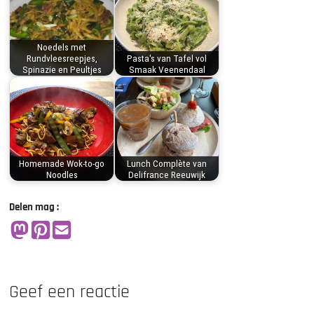
Noedels met
Rundvleesreepjes,
Pasta's van Tafel vol
Spinazie en Peultjes
Smaak Veenendaal
Homemade Wok-to-go
Lunch Complète van
Noodles
Delifrance Reeuwijk
Delen mag :
Geef een reactie